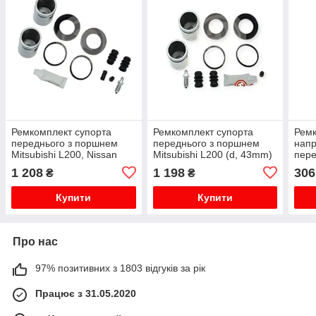
Ремкомплект супорта
Ремкомплект супорта
Рем
переднього з поршнем
переднього з поршнем
напр
Mitsubishi L200, Nissan
Mitsubishi L200 (d, 43mm)
пере
Maxima, Subaru Forester
01- AUTOFREN SEINSA
Niss
1 208
1 198
306
₴
₴
(d, 43mm) 97- AUTOFREN
05)
SEINSA
Купити
Купити
Про нас
97% позитивних з 1803 відгуків за рік
Працює з 31.05.2020