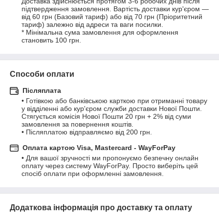
Доставка здійснюється протягом 3-6 робочих днів після 
підтвердження замовлення. Вартість доставки кур'єром — 
від 60 грн (Базовий тариф) або від 70 грн (Пріоритетний 
тариф) залежно від адреси та ваги посилки.

* Мінімальна сума замовлення для оформлення 
становить 100 грн.
Способи оплати
Післяплата
• Готівкою або банківською карткою при отриманні товару 
у відділенні або кур'єром служби доставки Нової Пошти. 
Стягується комісія Нової Пошти 20 грн + 2% від суми 
замовлення за повернення коштів.

• Післяплатою відправляємо від 200 грн.
Оплата картою Visa, Mastercard - WayForPay
• Для вашої зручності ми пропонуємо безпечну онлайн 
оплату через систему WayForPay. Просто виберіть цей 
спосіб оплати при оформленні замовлення.
Додаткова інформація про доставку та оплату