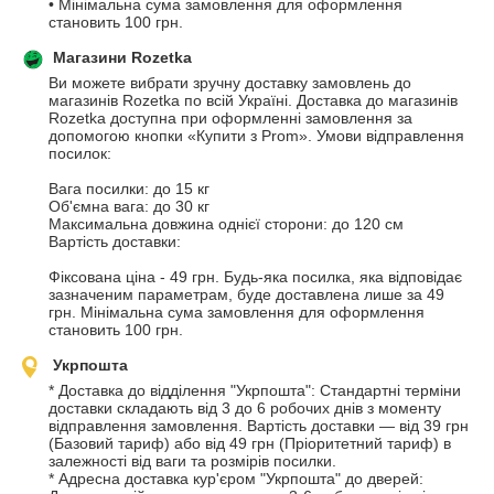
• Мінімальна сума замовлення для оформлення 
становить 100 грн.
Магазини Rozetka
Ви можете вибрати зручну доставку замовлень до 
магазинів Rozetka по всій Україні. Доставка до магазинів 
Rozetka доступна при оформленні замовлення за 
допомогою кнопки «Купити з Prom». Умови відправлення 
посилок:

Вага посилки: до 15 кг

Об'ємна вага: до 30 кг

Максимальна довжина однієї сторони: до 120 см

Вартість доставки:

Фіксована ціна - 49 грн. Будь-яка посилка, яка відповідає 
зазначеним параметрам, буде доставлена ​​лише за 49 
грн. Мінімальна сума замовлення для оформлення 
становить 100 грн.
Укрпошта
* Доставка до відділення "Укрпошта": Стандартні терміни 
доставки складають від 3 до 6 робочих днів з моменту 
відправлення замовлення. Вартість доставки — від 39 грн 
(Базовий тариф) або від 49 грн (Пріоритетний тариф) в 
залежності від ваги та розмірів посилки.

* Адресна доставка кур'єром "Укрпошта" до дверей: 