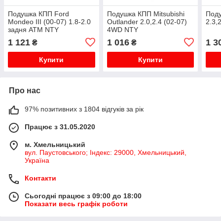
Подушка КПП Ford
Подушка КПП Mitsubishi
Поду
Mondeo III (00-07) 1.8-2.0
Outlander 2.0,2.4 (02-07)
2.3,
задня ATM NTY
4WD NTY
1 121
1 016
1 3
₴
₴
Купити
Купити
Про нас
97% позитивних з 1804 відгуків за рік
Працює з 31.05.2020
м. Хмельницький
вул. Паустовського; Індекс: 29000, Хмельницький,
Україна
Контакти
Сьогодні працює з 09:00 до 18:00
Показати весь графік роботи