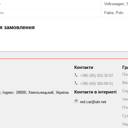
ю
Volkswagen, 
лю
Fabia, Polo
я замовлення
Гр
По
+380 (95) 002-30-97
Вів
+380 (68) 360-99-01
Се
; Індекс: 29000, Хмельницький, Україна
Че
red.car@ukr.net
Пʼя
Су
Не