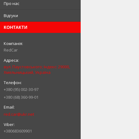
Про нас
Відгуки
КОНТАКТИ
RedCar
вул. Паустовського; Індекс: 29000,
Хмельницький, Україна
+380 (95) 002-30-97
+380 (68) 360-99-01
red.car@ukr.net
+380683609901