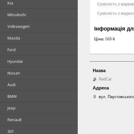
Kia
Сумісність з марко
Сумісність з модел
Mitsubishi
Volkswagen
Інформація дл
Mazda
Ціна:
569 ₴
Ford
Hyundai
Nissan
RedCar
Audi
BMW
вул. Паустовського
Jeep
Renault
ЗІЛ