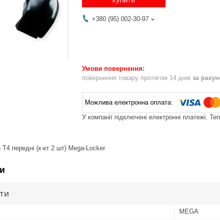
+380 (95) 002-30-97
повернення товару протягом 14 днів
за раху
У компанії підключені електронні платежі. Те
T4 передні (к-кт 2 шт) Mega-Locker
и
ути
MEGA