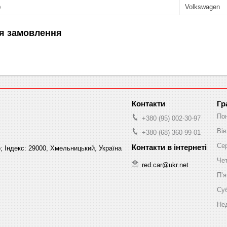
ю
Volkswagen
я замовлення
Гр
По
+380 (95) 002-30-97
Вів
+380 (68) 360-99-01
Се
; Індекс: 29000, Хмельницький, Україна
Че
red.car@ukr.net
Пʼя
Су
Не