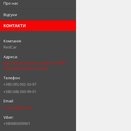
Про нас
Відгуки
КОНТАКТИ
RedCar
вул. Паустовського; Індекс: 29000,
Хмельницький, Україна
+380 (95) 002-30-97
+380 (68) 360-99-01
red.car@ukr.net
+380683609901