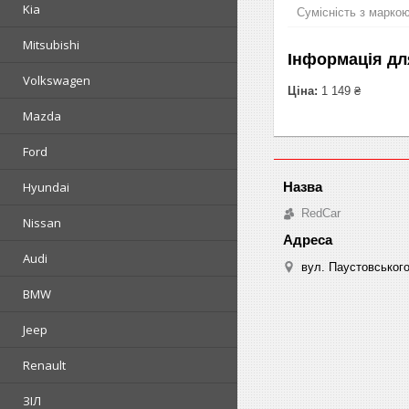
Kia
Сумісність з марко
Mitsubishi
Інформація дл
Volkswagen
Ціна:
1 149 ₴
Mazda
Ford
Hyundai
RedCar
Nissan
Audi
вул. Паустовського
BMW
Jeep
Renault
ЗІЛ