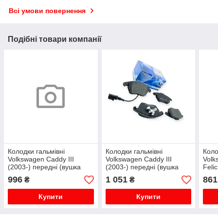
Всі умови повернення
Подібні товари компанії
Колодки гальмівні
Колодки гальмівні
Коло
Volkswagen Caddy III
Volkswagen Caddy III
Volk
(2003-) передні (вушка
(2003-) передні (вушка
Felic
вниз) HART
вниз) SAMKO
пер
996
1 051
861
₴
₴
Купити
Купити