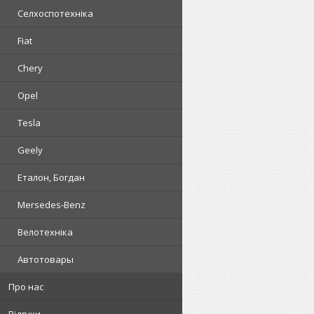
Селхоспотехніка
Fiat
Chery
Opel
Tesla
Geely
Еталон, Богдан
Mersedes-Benz
Велотехніка
Автотовары
Про нас