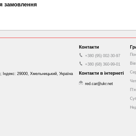
я замовлення
Гр
По
+380 (95) 002-30-97
Вів
+380 (68) 360-99-01
Се
; Індекс: 29000, Хмельницький, Україна
Че
red.car@ukr.net
Пʼя
Су
Не