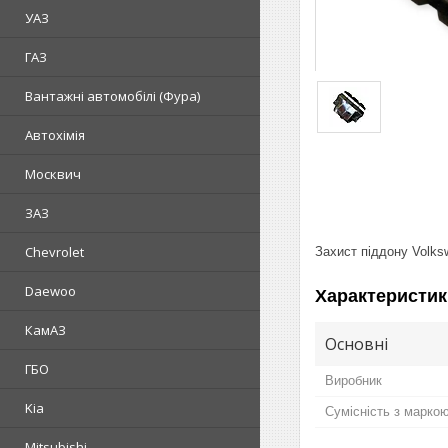
УАЗ
ГАЗ
Вантажні автомобілі (Фура)
Автохімія
Москвич
ЗАЗ
Chevrolet
Захист піддону Volks
Daewoo
Характеристик
КамАЗ
Основні
ГБО
Виробник
Kia
Сумісність з марко
Mitsubishi