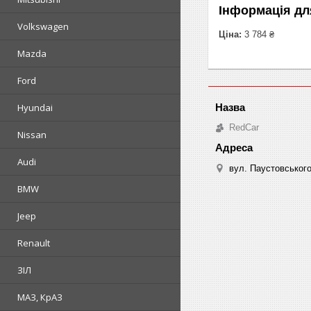
Інформація дл
Volkswagen
Ціна:
3 784 ₴
Mazda
Ford
Hyundai
RedCar
Nissan
Audi
вул. Паустовського
BMW
Jeep
Renault
ЗІЛ
МАЗ, КрАЗ