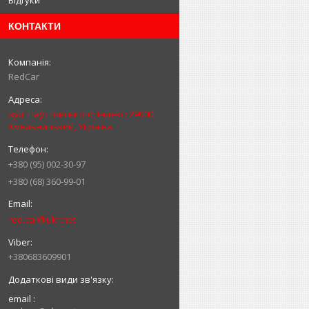
Відгуки
КОНТАКТИ
RedCar
вул. Паустовського; Індекс: 29000,
Хмельницький, Україна
+380 (95) 002-30-97
+380 (68) 360-99-01
red.car@ukr.net
+380683609901
email