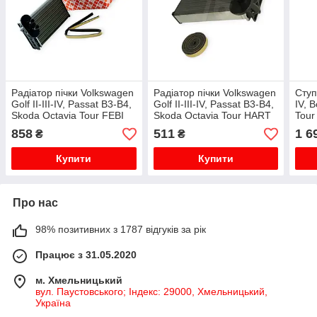
Радіатор пічки Volkswagen
Радіатор пічки Volkswagen
Ступ
Golf II-III-IV, Passat B3-B4,
Golf II-III-IV, Passat B3-B4,
IV, 
Skoda Octavia Tour FEBI
Skoda Octavia Tour HART
Tour
BILSTEIN
ABS
858
511
1 6
₴
₴
Купити
Купити
Про нас
98% позитивних з 1787 відгуків за рік
Працює з 31.05.2020
м. Хмельницький
вул. Паустовського; Індекс: 29000, Хмельницький,
Україна