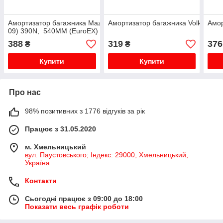
Амортизатор багажника Mazda 3 HB (03-
Амортизатор багажника Volkswagen
Амор
09) 390N, 540MM (EuroEX)
388
319
376
₴
₴
Купити
Купити
Про нас
98% позитивних з 1776 відгуків за рік
Працює з 31.05.2020
м. Хмельницький
вул. Паустовського; Індекс: 29000, Хмельницький,
Україна
Контакти
Сьогодні працює з 09:00 до 18:00
Показати весь графік роботи