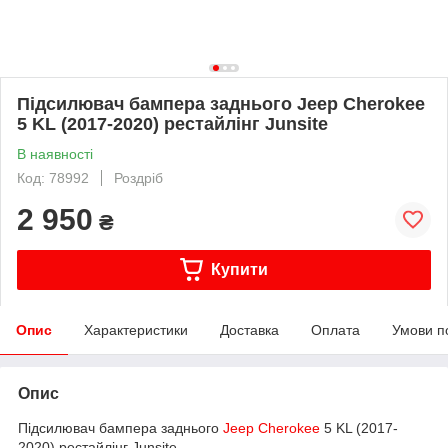
Підсилювач бампера заднього Jeep Cherokee
5 KL (2017-2020) рестайлінг Junsite
В наявності
Код: 78992
Роздріб
2 950
₴
Купити
Опис
Характеристики
Доставка
Оплата
Умови п
Опис
Підсилювач бампера заднього
Jeep
Cherokee
5 KL (2017-
2020) рестайлінг Junsite