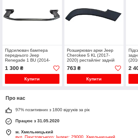
Підсилювач бампера
Розширювач арки Jeep
Під
переднього Jeep
Cherokee 5 KL (2017-
задн
Renegade 1 BU (2014-
2020) рестайлінг задній
(201
2023) дорест Junsite
правий передній Junsite
EPR
1 300
763
2 4
₴
₴
Купити
Купити
Про нас
97% позитивних з 1800 відгуків за рік
Працює з 31.05.2020
м. Хмельницький
вул. Паустовського; Індекс: 29000, Хмельницький,