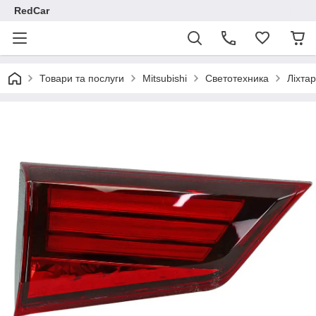
RedCar
Товари та послуги
Mitsubishi
Светотехника
Ліхта