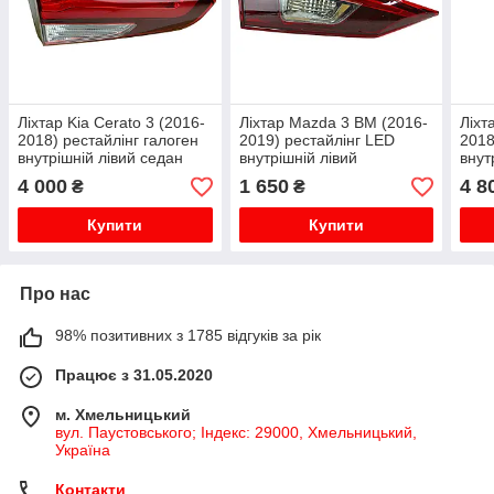
Ліхтар Kia Cerato 3 (2016-
Ліхтар Mazda 3 BM (2016-
Ліхт
2018) рестайлінг галоген
2019) рестайлінг LED
2018
внутрішній лівий седан
внутрішній лівий
внут
EPROFARO
EPROFARO
EPR
4 000
1 650
4 8
₴
₴
Купити
Купити
Про нас
98% позитивних з 1785 відгуків за рік
Працює з 31.05.2020
м. Хмельницький
вул. Паустовського; Індекс: 29000, Хмельницький,
Україна
Контакти