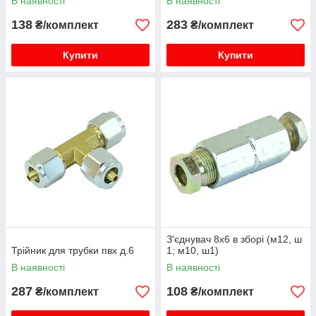
В наявності
В наявності
138
283
₴/комплект
₴/комплект
Купити
Купити
З'єднувач 8х6 в зборі (м12, ш
Трійник для трубки пвх д.6
1; м10, ш1)
В наявності
В наявності
287
108
₴/комплект
₴/комплект