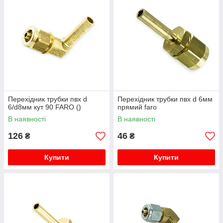
Перехідник трубки пвх d
Перехідник трубки пвх d 6мм
6/d8мм кут 90 FARO ()
прямий faro
В наявності
В наявності
126
46
₴
₴
Купити
Купити