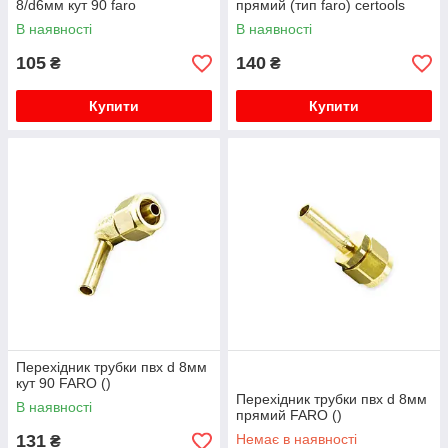
8/d6мм кут 90 faro
прямий (тип faro) certools
В наявності
В наявності
105
140
₴
₴
Купити
Купити
Перехідник трубки пвх d 8мм
кут 90 FARO ()
Перехідник трубки пвх d 8мм
В наявності
прямий FARO ()
131
Немає в наявності
₴