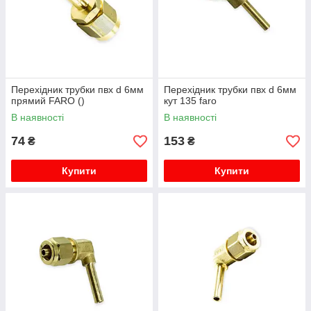
Перехідник трубки пвх d 6мм
Перехідник трубки пвх d 6мм
прямий FARO ()
кут 135 faro
В наявності
В наявності
74
153
₴
₴
Купити
Купити