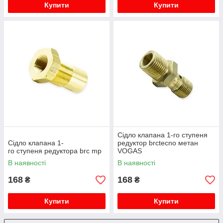
Купити
Купити
Сідло клапана 1-го ступеня
Сідло клапана 1-
редуктор brctecno метан
го ступеня редуктора brc mp
VOGAS
В наявності
В наявності
168
168
₴
₴
Купити
Купити