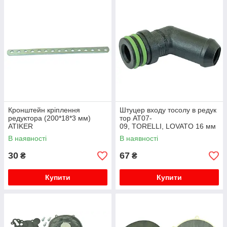
Кронштейн кріплення
Штуцер входу тосолу в редук
редуктора (200*18*3 мм)
тор AT07-
ATIKER
09, TORELLI, LOVATO 16 мм
(2 уп. кільця) TOMASETTO
В наявності
В наявності
30
67
₴
₴
Купити
Купити