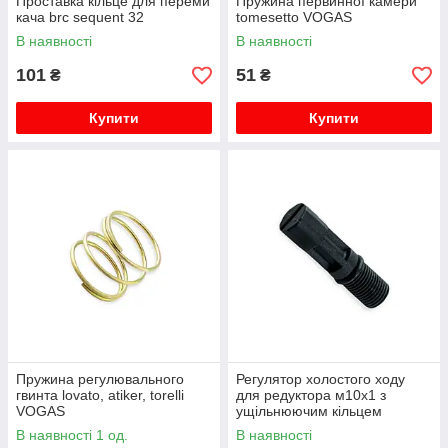
Проставка кільце для переми
Пружина первинної камери
кача brc sequent 32
tomesetto VOGAS
В наявності
В наявності
101
51
₴
₴
Купити
Купити
Пружина регулювального
Регулятор холостого ходу
гвинта lovato, atiker, torelli
для редуктора м10х1 з
VOGAS
ущільнюючим кільцем
ATIKER
В наявності 1 од.
В наявності