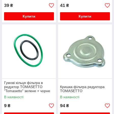
39
41
₴
₴
Купити
Купити
Гумові кільця фільтра в
редуктор TOMASETTO
Кришка фільтра редуктора
"Tomasetto" зелене + чорне
TOMASETTO
В наявності
В наявності
9
94
₴
₴