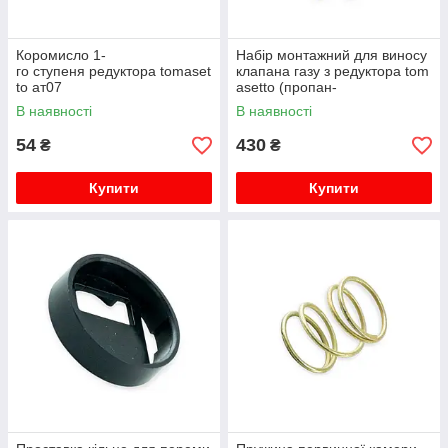
Коромисло 1-
Набір монтажний для виносу
го ступеня редуктора tomaset
клапана газу з редуктора tom
to ат07
asetto (пропан-
бутан), вхід d8 (термопластик
В наявності
В наявності
)
54
430
₴
₴
Купити
Купити