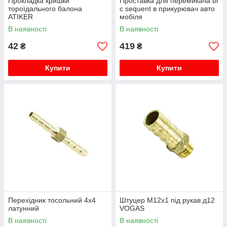
Прокладка кришки
Проставка для перемикача br
тороїдального балона
c sequent в прикурювач авто
ATIKER
мобіля
В наявності
В наявності
42
419
₴
₴
Купити
Купити
Перехідник тосольний 4x4
Штуцер М12х1 під рукав д12
латунний
VOGAS
В наявності
В наявності