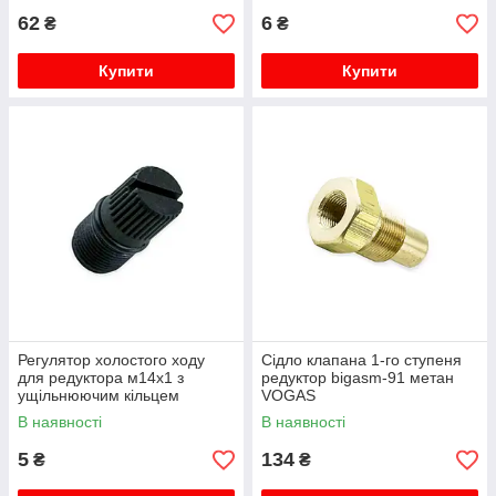
62
6
₴
₴
Купити
Купити
Регулятор холостого ходу
Сідло клапана 1-го ступеня
для редуктора м14х1 з
редуктор bigasm-91 метан
ущільнюючим кільцем
VOGAS
ATIKER
В наявності
В наявності
5
134
₴
₴