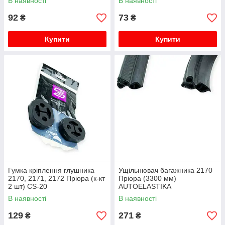
В наявності
В наявності
92
73
₴
₴
Купити
Купити
Гумка кріплення глушника
Ущільнювач багажника 2170
2170, 2171, 2172 Пріора (к-кт
Пріора (3300 мм)
2 шт) CS-20
AUTOELASTIKA
В наявності
В наявності
129
271
₴
₴