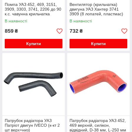
Помпа УАЗ 452, 469, 3151,
Вентилятор (крильчатка)
3909, 3303, 3741, 2206 до 90
двигуна УАЗ Хантер 3741
к.с. чавунна крильчатка
3909 (8 лопатей, пластмас)
(напівпомпа) SKADI
(під гідромуфту) Авто
В наявності
В наявності
Престиж
859
732
₴
₴
Купити
Купити
Патрубок радіатора УАЗ
Патрубок радіатора УАЗ 452,
Патріот двигун IVECO (к-кт 2
469 верхній, силікон,
шт верх+низ)
відвідний, D-38 мм, L-250 мм