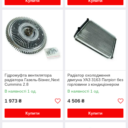
Купити
Купити
Гідромуфта вентилятора
Радіатор охолодження
радіатора Газель-Бізнес,Next
двигуна УАЗ 3163 Патріот без
Cummins 2.8
горловини з кондиціонером
Авто Престиж
В наявності 1 од.
В наявності 1 од.
1 973
4 506
₴
₴
Купити
Купити