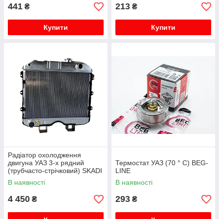
441
213
₴
₴
Купити
Купити
Радіатор охолодження
двигуна УАЗ 3-х рядний
Термостат УАЗ (70 ° C) BEG-
(трубчасто-стрічковий) SKADI
LINE
В наявності
В наявності
4 450
293
₴
₴