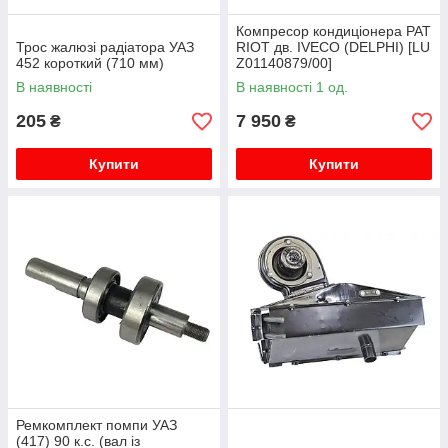
Компресор кондиціонера PAT
Трос жалюзі радіатора УАЗ
RIOT дв. IVECO (DELPHI) [LU
452 короткий (710 мм)
Z01140879/00]
В наявності
В наявності 1 од.
205
7 950
₴
₴
Купити
Купити
Ремкомплект помпи УАЗ
(417) 90 к.с. (вал із