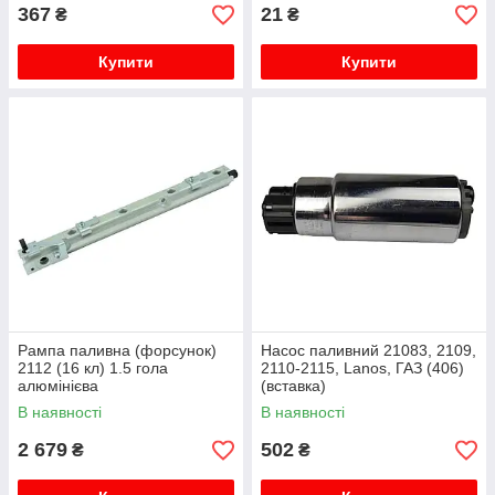
367
21
₴
₴
Купити
Купити
Рампа паливна (форсунок)
Насос паливний 21083, 2109,
2112 (16 кл) 1.5 гола
2110-2115, Lanos, ГАЗ (406)
алюмінієва
(вставка)
(бензонасос) BOSCH
В наявності
В наявності
2 679
502
₴
₴