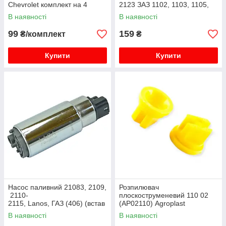
Chevrolet комплект на 4
2123 ЗАЗ 1102, 1103, 1105,
форсунки
Sens (інжектор) під хомут з
В наявності
В наявності
2005 р. АТ
99
159
₴/комплект
₴
Купити
Купити
Насос паливний 21083, 2109,
Розпилювач
2110-
плоскоструменевий 110 02
2115, Lanos, ГАЗ (406) (встав
(AP02110) Agroplast
ка) (бензонасос)
В наявності
В наявності