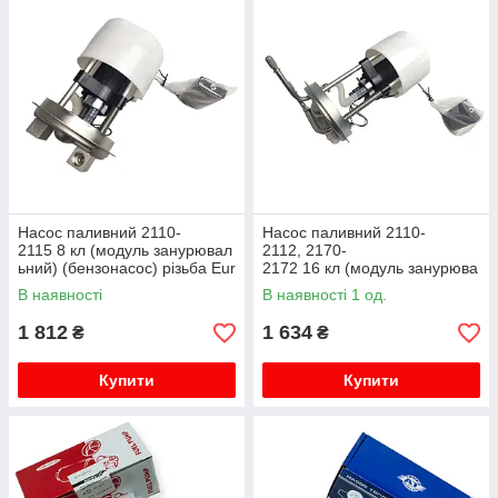
Насос паливний 2110-
Насос паливний 2110-
2115 8 кл (модуль занурювал
2112, 2170-
ьний) (бензонасос) різьба Eur
2172 16 кл (модуль занурюва
oEx
льний) (бензонасос) клямка
В наявності
В наявності 1 од.
EuroEx
1 812
1 634
₴
₴
Купити
Купити