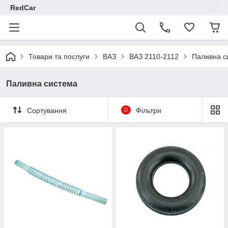
RedCar
Товари та послуги
ВАЗ
ВАЗ 2110-2112
Паливна с
Паливна система
Сортування
0
Фільтри