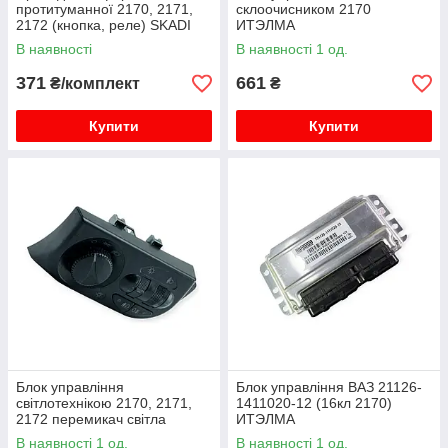
протитуманної 2170, 2171,
склоочисником 2170
2172 (кнопка, реле) SKADI
ИТЭЛМА
В наявності
В наявності 1 од.
371
661
₴/комплект
₴
Купити
Купити
Блок управління
Блок управління ВАЗ 21126-
світлотехнікою 2170, 2171,
1411020-12 (16кл 2170)
2172 перемикач світла
ИТЭЛМА
(вертикальний роз'єм) 2 ПТФ
В наявності 1 од.
В наявності 1 од.