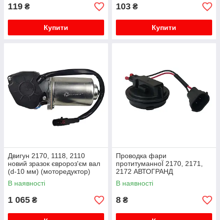
119
103
₴
₴
Купити
Купити
Двигун 2170, 1118, 2110
Проводка фари
новий зразок євророз'єм вал
протитуманноЇ 2170, 2171,
(d-10 мм) (моторедуктор)
2172 АВТОГРАНД
Flagmus
В наявності
В наявності
1 065
8
₴
₴