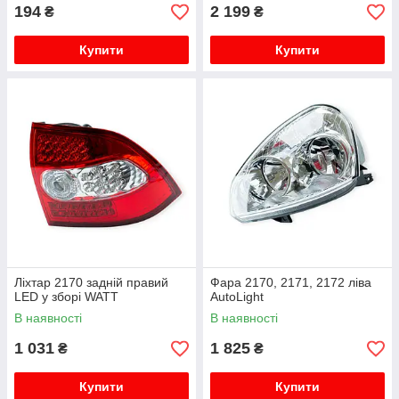
194
2 199
₴
₴
Купити
Купити
Ліхтар 2170 задній правий
Фара 2170, 2171, 2172 ліва
LED у зборі WATT
AutoLight
В наявності
В наявності
1 031
1 825
₴
₴
Купити
Купити