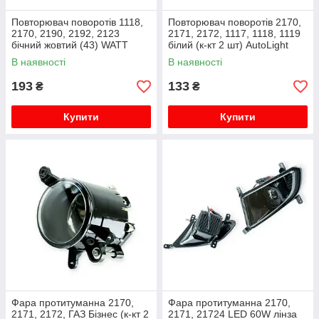
Повторювач поворотів 1118,
Повторювач поворотів 2170,
2170, 2190, 2192, 2123
2171, 2172, 1117, 1118, 1119
бічний жовтий (43) WATT
білий (к-кт 2 шт) AutoLight
В наявності
В наявності
193
133
₴
₴
Купити
Купити
Фара протитуманна 2170,
Фара протитуманна 2170,
2171, 2172, ГАЗ Бізнес (к-кт 2
2171, 21724 LED 60W лінза