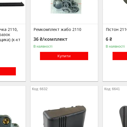
чка 2110,
Ремкомплект жабо 2110
Пістон 211
зразок
36 ₴/комплект
6 ₴
щика) (к-кт
В наявності
В наявності
Купити
6632
6641