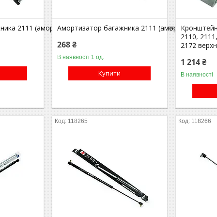
ика 2111 (амортизатор дверей багажника) (упор ляди) (440N) A
Амортизатор багажника 2111 (амортизатор две
Кронштейн
2110, 2111,
268 ₴
2172 верхні
В наявності 1 од.
1 214 ₴
Купити
В наявності
118265
118266