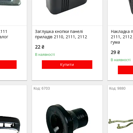
2111
Заглушка кнопки панелі
Накладка п
алог
приладів 2110, 2111, 2112
2111, 2112
гума
22 ₴
29 ₴
В наявності
В наявності
Купити
6703
9880