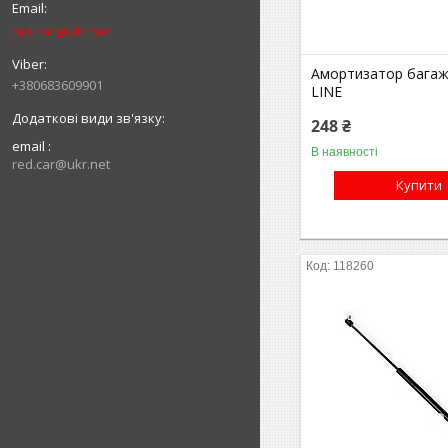
red.car@ukr.net
Амортизатор багажн
+380683609901
LINE
248 ₴
email
В наявності
red.car@ukr.net
Купити
118260