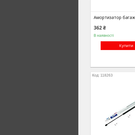
Амортизатор багажн
362 ₴
В наявності
Купити
118263