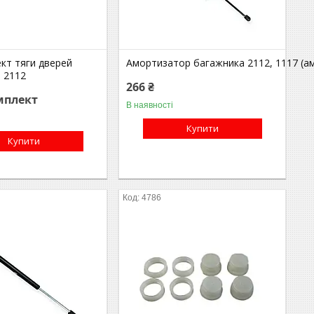
кт тяги дверей
Амортизатор багажника 2112, 1117 (а
, 2112
266 ₴
мплект
В наявності
Купити
Купити
4786