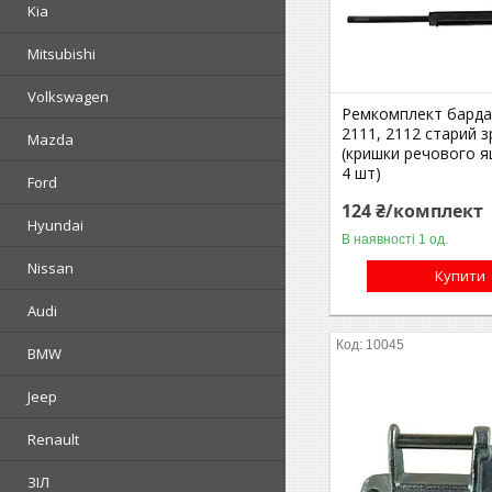
Kia
Mitsubishi
Volkswagen
Ремкомплект барда
2111, 2112 старий 
Mazda
(кришки речового я
4 шт)
Ford
124 ₴/комплект
Hyundai
В наявності 1 од.
Nissan
Купити
Audi
10045
BMW
Jeep
Renault
ЗІЛ