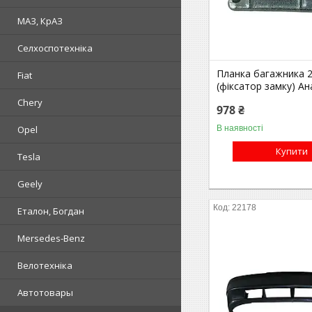
МАЗ, КрАЗ
Селхоспотехніка
Планка багажника 
Fiat
(фіксатор замку) Ан
Chery
978 ₴
В наявності
Opel
Купити
Tesla
Geely
22178
Еталон, Богдан
Mersedes-Benz
Велотехніка
Автотовары