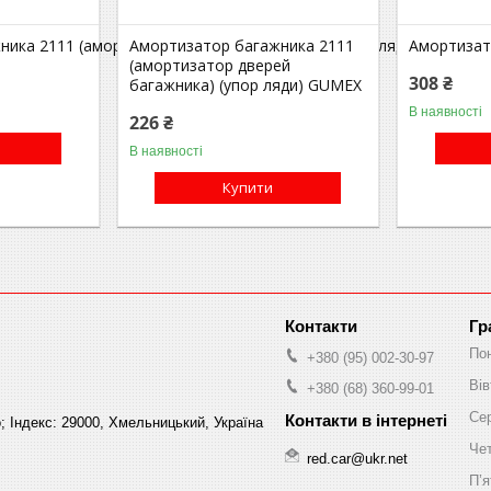
ика 2111 (амортизатор дверей багажника) (упор ляди) Finwhale
Амортизатор багажника 2111
Амортизат
(амортизатор дверей
308 ₴
багажника) (упор ляди) GUMEX
В наявності
226 ₴
В наявності
Купити
Гр
По
+380 (95) 002-30-97
Вів
+380 (68) 360-99-01
Се
; Індекс: 29000, Хмельницький, Україна
Че
red.car@ukr.net
Пʼя