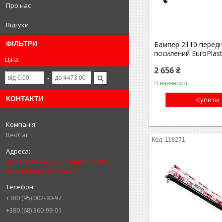
Про нас
Відгуки
Бампер 2110 передн
ФІЛЬТРИ
посилений EuroPlas
Ціна
2 656 ₴
В наявності
КОНТАКТИ
Купити
RedCar
118271
вул. Паустовського; Індекс: 29000,
Хмельницький, Україна
+380 (95) 002-30-97
+380 (68) 360-99-01