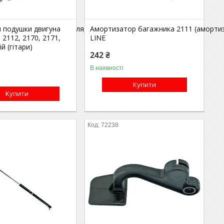
T
рей багажника) (упор ляди) AURORA
 подушки двигуна
Амортизатор багажника 2111 (амортиз
 2112, 2170, 2171,
LINE
й (гітари)
242 ₴
В наявності
Купити
Купити
72238