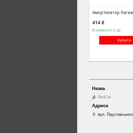
Амортизатор багажн
414 ₴
В наявності 1 од.
Купити
RedCar
вул. Паустовського