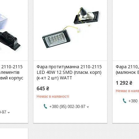
 2110-2115
Фара протитуманна 2110-2115
Фара 2110,
елементів
LED 40W 12 SMD (пласм. корп)
(малюнок 
евий корпус
(к-кт 2 шт) WATT
1 292 ₴
R
645 ₴
Немає в наяв
Немає в наявності
+380 
+380 (95) 002-30-97
0-97