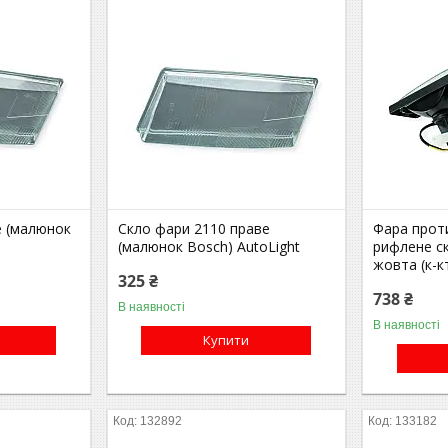
е (малюнок
Скло фари 2110 праве
Фара прот
(малюнок Bosch) AutoLight
рифлене с
жовта (к-к
325 ₴
738 ₴
В наявності
В наявності
Купити
132892
133182