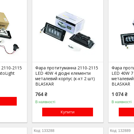
 2110-2115
Фара протитуманна 2110-2115
Фара прот
utoLight
LED 40W 4 діодні елементи
LED 40W 7
металевий корпус (к-кт 2 шт)
металевий 
BLASKAR
BLASKAR
764 ₴
1 074 ₴
В наявності
В наявності
Купити
133288
132889