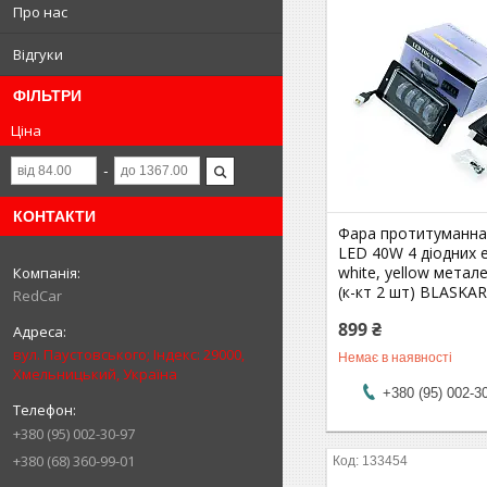
Про нас
Відгуки
ФІЛЬТРИ
Ціна
КОНТАКТИ
Фара протитуманна
LED 40W 4 діодних 
white, yellow метал
(к-кт 2 шт) BLASKA
RedCar
899 ₴
вул. Паустовського; Індекс: 29000,
Немає в наявності
Хмельницький, Україна
+380 (95) 002-3
+380 (95) 002-30-97
+380 (68) 360-99-01
133454