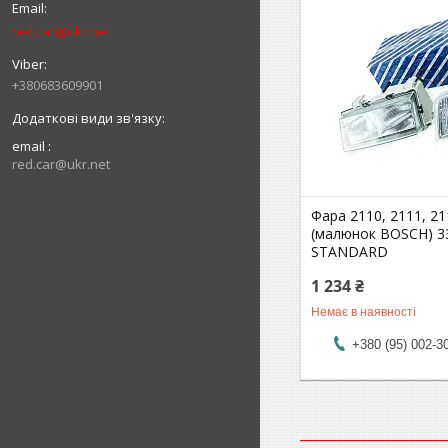
red.car@ukr.net
+380683609901
email
red.car@ukr.net
Фара 2110, 2111, 21
(малюнок BOSCH) 3
STANDARD
1 234 ₴
Немає в наявності
+380 (95) 002-3