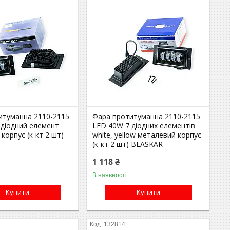
итуманна 2110-2115
Фара протитуманна 2110-2115
 діодний елемент
LED 40W 7 діодних елементів
корпус (к-кт 2 шт)
white, yellow металевий корпус
(к-кт 2 шт) BLASKAR
1 118 ₴
В наявності
Купити
Купити
132814