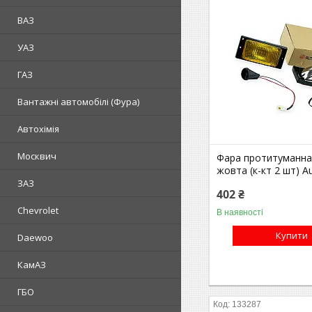
ВАЗ
УАЗ
ГАЗ
Вантажні автомобілі (Фура)
Автохімія
Москвич
Фара протитуманна
жовта (к-кт 2 шт) A
ЗАЗ
402 ₴
Chevrolet
В наявності
Купити
Daewoo
КамАЗ
ГБО
133287