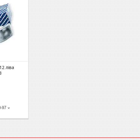
12 ліва
3
0-97