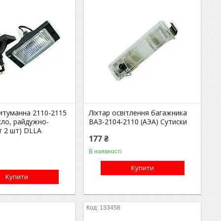
итуманна 2110-2115
Ліхтар освітлення багажника
кло, райдужно-
ВАЗ-2104-2110 (АЭА) Сутиски
т 2 шт) DLLA
177 ₴
В наявності
Купити
Купити
133458