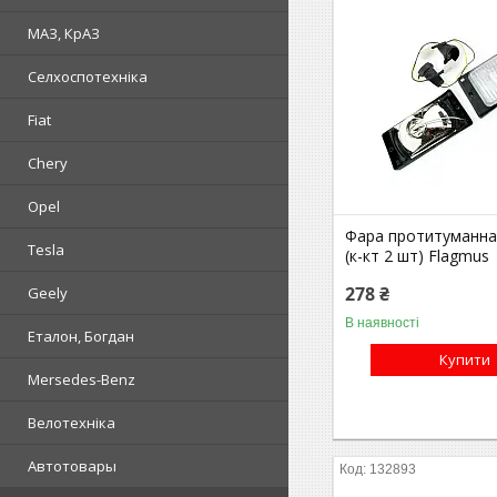
МАЗ, КрАЗ
Селхоспотехніка
Fiat
Chery
Opel
Фара протитуманна
Tesla
(к-кт 2 шт) Flagmus
278 ₴
Geely
В наявності
Еталон, Богдан
Купити
Mersedes-Benz
Велотехніка
Автотовары
132893