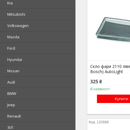
Kia
Mitsubishi
Volkswagen
Mazda
Ford
Hyundai
Скло фари 2110 лів
Nissan
Bosch) AutoLight
325 ₴
Audi
В наявності
BMW
Купити
Jeep
Renault
132888
ЗІЛ