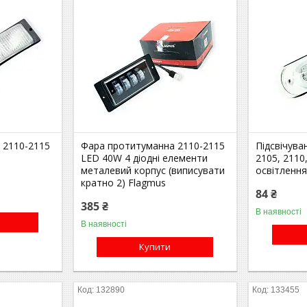
 2110-2115
Фара протитуманна 2110-2115
Підсвічува
LED 40W 4 діодні елементи
2105, 2110
металевий корпус (виписувати
освітленн
кратно 2) Flagmus
84 ₴
385 ₴
В наявності
В наявності
Купити
132890
133455