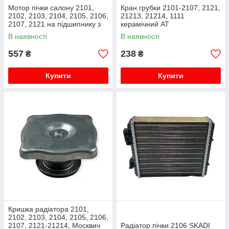
Мотор пічки салону 2101,
Кран грубки 2101-2107, 2121,
2102, 2103, 2104, 2105, 2106,
21213, 21214, 1111
2107, 2121 на підшипнику з
керамічний АТ
крильчаткою (мотор
В наявності
В наявності
обігрівача) Flagmus
557
238
₴
₴
Купити
Купити
Кришка радіатора 2101,
2102, 2103, 2104, 2105, 2106,
2107, 2121-21214, Москвич
Радіатор пічки 2106 SKADI