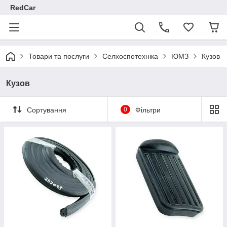
RedCar
Товари та послуги
Селхоспотехніка
ЮМЗ
Кузов
Кузов
Сортування
0
Фільтри