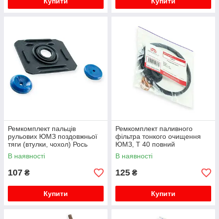
Купити
Купити
Ремкомплект пальців
Ремкомплект паливного
рульових ЮМЗ поздовжньої
фільтра тонкого очищення
тяги (втулки, чохол) Рось
ЮМЗ, Т 40 повний
Гума
RINGROUP
В наявності
В наявності
107
125
₴
₴
Купити
Купити