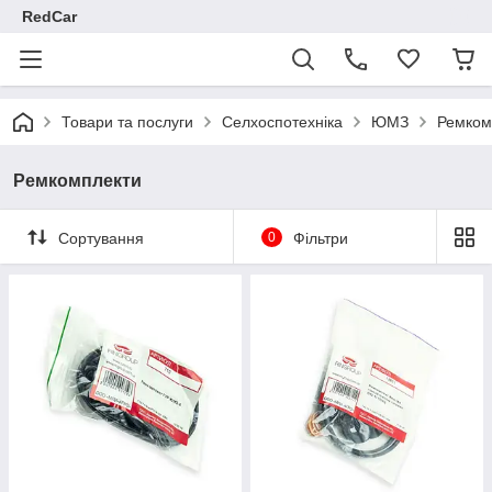
RedCar
Товари та послуги
Селхоспотехніка
ЮМЗ
Ремком
Ремкомплекти
Сортування
0
Фільтри