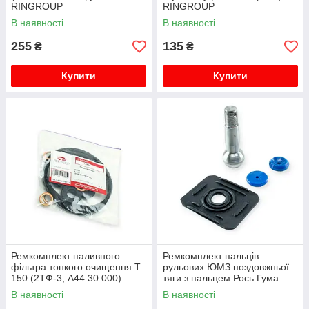
RINGROUP
RINGROUP
В наявності
В наявності
255
135
₴
₴
Купити
Купити
Ремкомплект паливного
Ремкомплект пальців
фільтра тонкого очищення Т
рульових ЮМЗ поздовжньої
150 (2ТФ-3, А44.30.000)
тяги з пальцем Рось Гума
повний RINGROUP
В наявності
В наявності