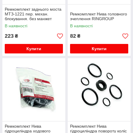
Ремкомплект заднього моста
МТЗ-1221 пер. механ.
Ремкомплект Нива головного
блокування. без манжет
зчеплення RINGROUP
RINGROUP
В наявності
В наявності
223
82
₴
₴
Купити
Купити
Ремкомплект Нива
Ремкомплект Нива
гідроциліндра ходового
гідроциліндра повороту коліс