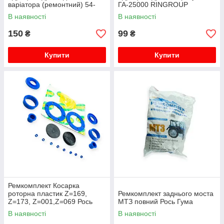
варіатора (ремонтний) 54-
ГА-25000 RINGROUP
154-3, 01 RINGROUP
В наявності
В наявності
150
99
₴
₴
Купити
Купити
Ремкомплект Косарка
роторна пластик Z=169,
Ремкомплект заднього моста
Z=173, Z=001,Z=069 Рось
МТЗ повний Рось Гума
Гума
В наявності
В наявності