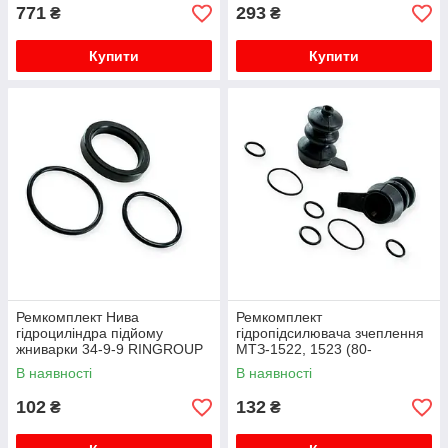
771
293
₴
₴
Купити
Купити
Ремкомплект Нива
Ремкомплект
гідроциліндра підйому
гідропідсилювача зчеплення
жниварки 34-9-9 RINGROUP
МТЗ-1522, 1523 (80-
1602510-01) RINGROUP
В наявності
В наявності
102
132
₴
₴