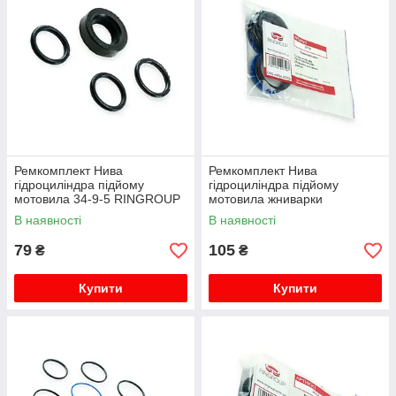
Ремкомплект Нива
Ремкомплект Нива
гідроциліндра підйому
гідроциліндра підйому
мотовила 34-9-5 RINGROUP
мотовила жниварки
ГА-81000, СК-5М1
В наявності
В наявності
RINGROUP
79
105
₴
₴
Купити
Купити