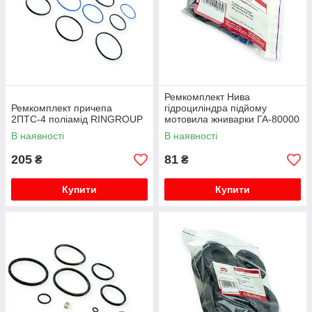
Ремкомплект Нива
Ремкомплект причепа
гідроциліндра підйому
2ПТС-4 поліамід RINGROUP
мотовила жниварки ГА-80000
СК-5М1 RINGROUP
В наявності
В наявності
205
81
₴
₴
Купити
Купити