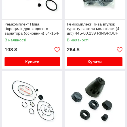
Ремкомплект Нива
Ремкомплект Нива втулок
гідроциліндра ходового
гуркоту важеля молотілки (4
варіатора (основний) 54-154-
шт.) 44Б-00.239 RINGROUP
3 RINGROUP
В наявності
В наявності
108
264
₴
₴
Купити
Купити