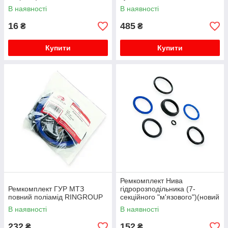
В наявності
В наявності
16
485
₴
₴
Купити
Купити
Ремкомплект Нива
Ремкомплект ГУР МТЗ
гідророзподільника (7-
повний поліамід RINGROUP
секційного "м'язового")(новий
зразок) ГА-34000В
В наявності
В наявності
RINGROUP
232
152
₴
₴