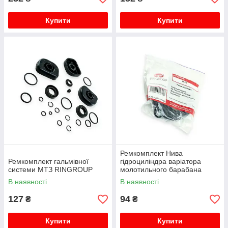
Купити
Купити
Ремкомплект Нива
Ремкомплект гальмівної
гідроциліндра варіатора
системи МТЗ RINGROUP
молотильного барабана
ГА-76010А, ГА-76020В
В наявності
В наявності
RINGROUP
127
94
₴
₴
Купити
Купити