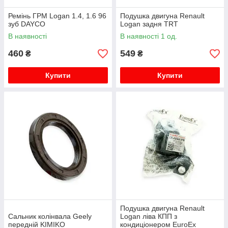
Ремінь ГРМ Logan 1.4, 1.6 96
Подушка двигуна Renault
зуб DAYCO
Logan задня TRT
В наявності
В наявності 1 од.
460
549
₴
₴
Купити
Купити
Подушка двигуна Renault
Сальник колінвала Geely
Logan ліва КПП з
передній KIMIKO
кондиціонером EuroEx