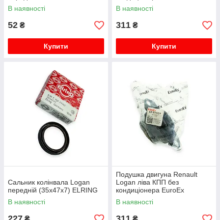
В наявності
В наявності
52
311
₴
₴
Купити
Купити
Подушка двигуна Renault
Сальник колінвала Logan
Logan ліва КПП без
передній (35x47x7) ELRING
кондиціонера EuroEx
В наявності
В наявності
227
311
₴
₴