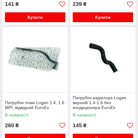
141
239
₴
₴
Купити
Купити
Патрубок радіатора Logan
Патрубок пічки Logan 1.4, 1.6
верхній 1.4-1.6 без
MPI, відвідний EuroEx
кондиціонера EuroEx
В наявності
В наявності
260
145
₴
₴