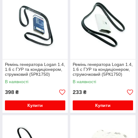
Ремінь генератора Logan 1.4,
Ремінь генератора Logan 1.4,
1.6 c ГУР та кондиціонером,
1.6 c ГУР та кондиціонером,
струмковий (5РК1750)
струмочковий (5РК1750)
BOSCH
EuroEx
В наявності
В наявності
398
233
₴
₴
Купити
Купити