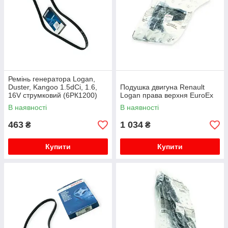
Ремінь генератора Logan,
Duster, Kangoo 1.5dCi, 1.6,
Подушка двигуна Renault
16V струмковий (6РК1200)
Logan права верхня EuroEx
DAYCO
В наявності
В наявності
463
1 034
₴
₴
Купити
Купити