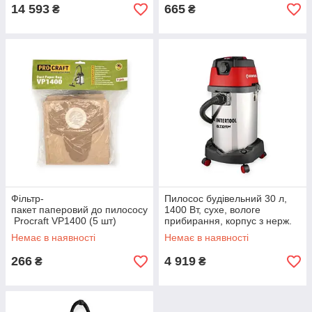
14 593
665
₴
₴
Фільтр-
Пилосос будівельний 30 л,
пакет паперовий до пилососу
1400 Вт, сухе, вологе
Procraft VP1400 (5 шт)
прибирання, корпус з нерж.
стали Storm Intertool
Немає в наявності
Немає в наявності
266
4 919
₴
₴