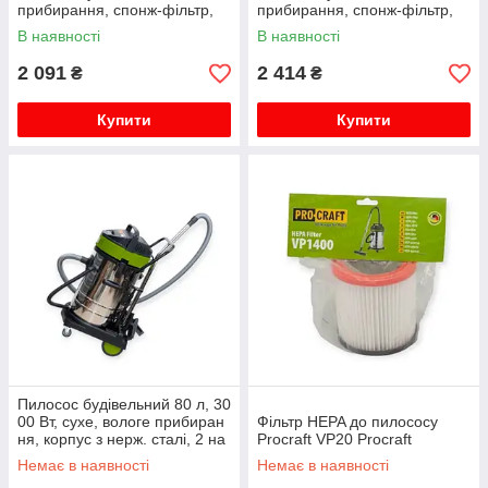
прибирання, спонж-фільтр,
прибирання, спонж-фільтр,
фільтр-пакет INTERTOOL
фільтр-пакет INTERTOOL
В наявності
В наявності
2 091
2 414
₴
₴
Купити
Купити
Пилосос будівельний 80 л, 30
00 Вт, сухе, вологе прибиран
Фільтр HEPA до пилососу
ня, корпус з нерж. сталі, 2 на
Procraft VP20 Procraft
садки Procraft
Немає в наявності
Немає в наявності